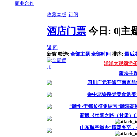
商业合作
收藏本版
|
订阅
酒店门票
今日:
0
|
主
返 回
新窗
筛选:
全部主题
全部时间
排序:
最后
洋洋大观颂游
版块主
四川广元开通至南京航
乘中老铁路尝美食赏美
“赣州·于都长征集结号”赣深高
新版《丝绸之路（甘肃）
山东航空举办“情暖冬至，