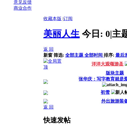
意见反馈
商业合作
收藏本版
|
订阅
美丽人生
今日:
0
|
主
返 回
新窗
筛选:
全部主题
全部时间
排序:
最后
洋洋大观颂游圣
版块主题
张华庆：写字教育就是
初雪
外出旅游装
返 回
快速发帖