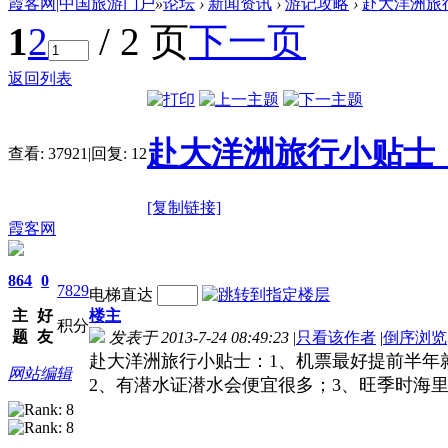
霞客网|中国旅游门户
»
论坛
›
新闻资讯
›
游记攻略
›
赴大洋洲旅
1
2
/ 2 页
下一页
返回列表
赴大洋洲旅行小贴士
查看:
37921
|
回复:
12
[复制链接]
霞客网
864
0
7829
电梯直达
主
好
楼主
积分
题
友
发表于 2013-7-24 08:49:23
|
只看该作者
|
倒序浏览
赴大洋洲旅行小贴士：1、机票最好提前半年
网站编辑
2、有潜水证潜水会便宜很多；3、旺季时海