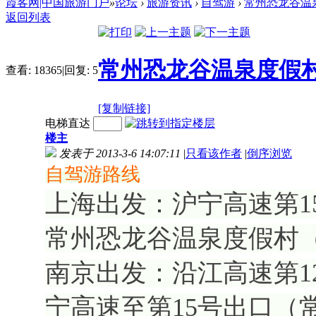
霞客网|中国旅游门户
»
论坛
›
旅游资讯
›
自驾游
›
常州恐龙谷温
返回列表
常州恐龙谷温泉度假
查看:
18365
|
回复:
5
[复制链接]
电梯直达
楼主
发表于 2013-3-6 14:07:11
|
只看该作者
|
倒序浏览
自驾游路线
上海出发：沪宁高速第1
常州恐龙谷温泉度假村（
南京出发：沿江高速第1
宁高速至第15号出口（