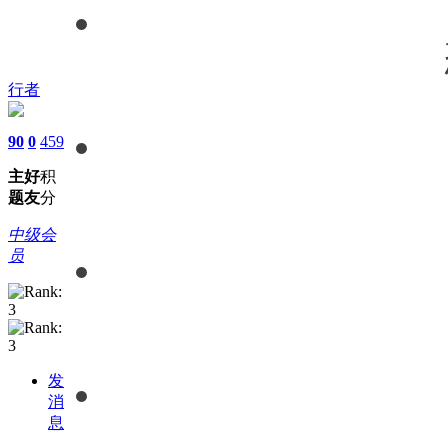
行者
90
0
459
主
好
积
题
友
分
中级会
员
发
消
息