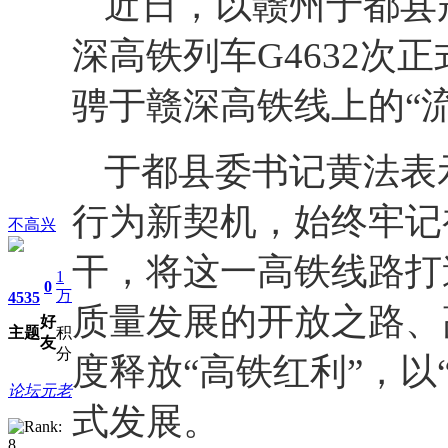
近日，以赣州于都县冠
深高铁列车G4632次
骋于赣深高铁线上的“
于都县委书记黄法表
行为新契机，始终牢记
不高兴
干，将这一高铁线路打
1
0
万
4535
质量发展的开放之路、
好
主题
积
友
分
度释放“高铁红利”，以
论坛元老
式发展。