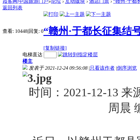
霞客网|中国旅游门户
»
论坛
›
互动版块
›
酒店门票
›
“赣州·于
返回列表
“赣州·于都长征集结
查看:
10448
|
回复:
0
[复制链接]
电梯直达
楼主
发表于 2021-12-24 09:56:08
|
只看该作者
|
倒序浏览
时间：2021-12-1
周晨 