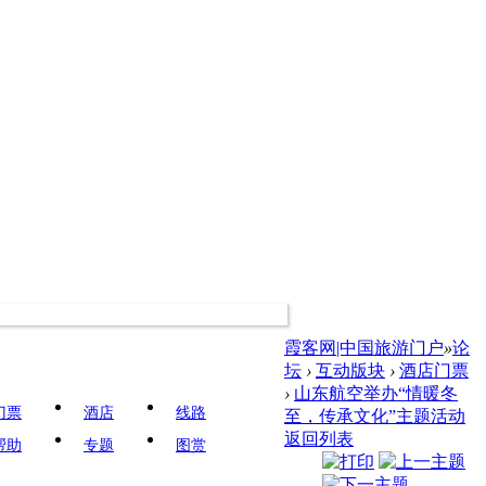
霞客网|中国旅游门户
»
论
坛
›
互动版块
›
酒店门票
›
山东航空举办“情暖冬
门票
酒店
线路
至，传承文化”主题活动
返回列表
帮助
专题
图赏