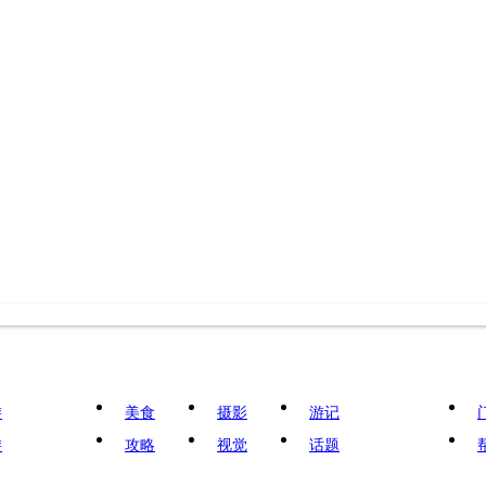
游
美食
摄影
游记
游
攻略
视觉
话题