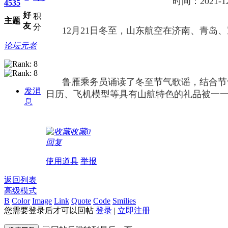
时间：2021
4535
好
积
主题
友
分
12月21日冬至，山东航空在济南、青岛
论坛元老
鲁雁乘务员诵读了冬至节气歌谣，结合节
发消
日历、飞机模型等具有山航特色的礼品被一
息
收藏
0
回复
使用道具
举报
返回列表
高级模式
B
Color
Image
Link
Quote
Code
Smilies
您需要登录后才可以回帖
登录
|
立即注册