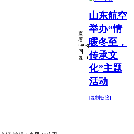
山东航空
举办“情
查
暖冬至，
看:
9898
|
回
传承文
复:
0
化”主题
活动
[复制链接]