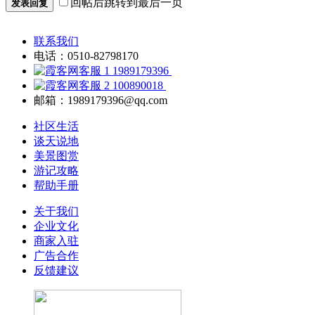
回帖后跳转到最后一页
发表回复
联系我们
电话：0510-82798170
1989179396
100890018
邮箱：1989179396@qq.com
社区生活
谈天说地
美景图赏
游记攻略
帮助手册
关于我们
企业文化
商家入驻
广告合作
反馈建议